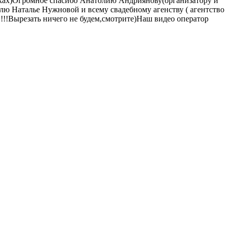
расках)Огромное спасибо Анатолию Андриянову(организатору и
ю Наталье Нужновой и всему свадебному агенству ( агентство
в!!!Вырезать ничего не будем,смотрите)Наш видео оператор