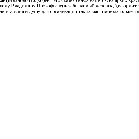
вает)Иваново Подворье - это сказка сказочная во всех ярких к
щему Владимиру Прокофьеву(незабываемый человек, ),оформител
омные усилия и душу для организации таких масштабных торжест