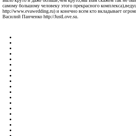
Было круто и даже больше,чем круто,мы Вам скажем так не бы
самому большому человеку этого прекрасного комплекса),веду
http://www.evawedding.ru) и конечно всем кто вкладывает огр
Василий Панченко http://JustLove.su.