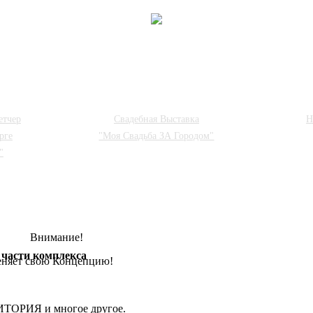
етчер
Свадебная Выставка
Н
рге
"Моя Свадьба ЗА Городом"
"
Внимание!
 части комплекса
меняет свою Концепцию!
ТОРИЯ и многое другое.