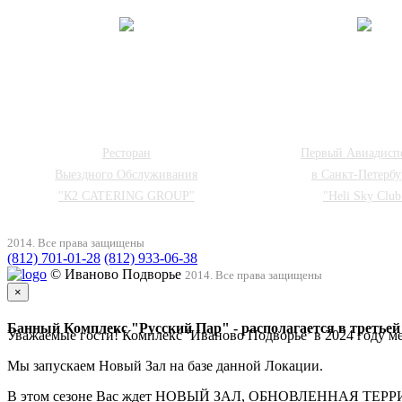
Ресторан
Первый Авиадисп
Выездного Обслуживания
в Санкт-Петербу
"К2 CATERING GROUP"
"Heli Sky Club
2014. Все права защищены
(812) 701-01-28
(812) 933-06-38
© Иваново Подворье
2014. Все права защищены
×
Банный Комплекс "Русский Пар" - располагается в третьей
Уважаемые гости! Комплекс ‘Иваново Подворье’ в 2024 году 
Мы запускаем Новый Зал на базе данной Локации.
В этом сезоне Вас ждет НОВЫЙ ЗАЛ, ОБНОВЛЕННАЯ ТЕРРИ